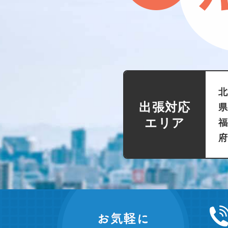
北
出張対応
県
エリア
福
府